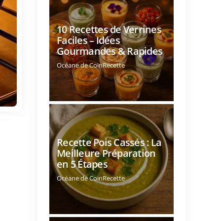
10 Recettes de Verrines
Faciles – Idées
Gourmandes & Rapides
Océane de CoinRecette
Recette Pois Cassés : La
Meilleure Préparation
en 5 Étapes
Océane de CoinRecette