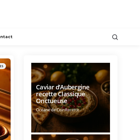
ntact
ES
Caviar d’Aubergine
recette Classique
Onctueuse
Océane de CoinRecette