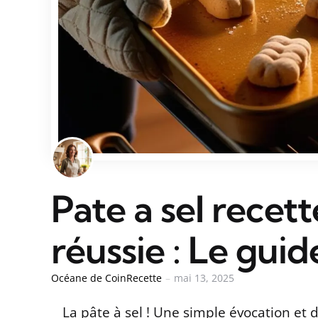
Pate a sel recett
réussie : Le gui
Océane de CoinRecette
mai 13, 2025
La pâte à sel ! Une simple évocation et 