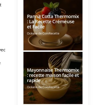
t
Panna Cotta Thermomix
: La Recette Crémeuse
et Facile
Océane de CoinRecette
vec
e
Mayonnaise Thermomix
: recette maison facile et
rapide
Océane de CoinRecette