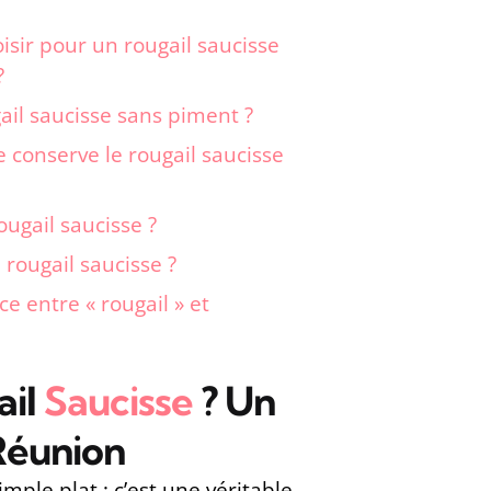
isir pour un rougail saucisse
?
ail saucisse sans piment ?
conserve le rougail saucisse
ougail saucisse ?
e rougail saucisse ?
ce entre « rougail » et
ail
Saucisse
? Un
Réunion
imple plat ; c’est une véritable