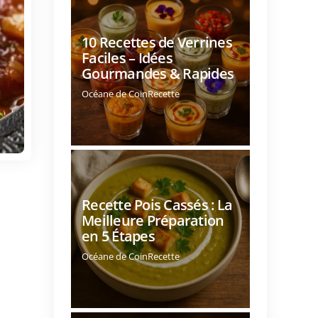
10 Recettes de Verrines
Faciles – Idées
Gourmandes & Rapides
Océane de CoinRecette
Recette Pois Cassés : La
Meilleure Préparation
en 5 Étapes
Océane de CoinRecette