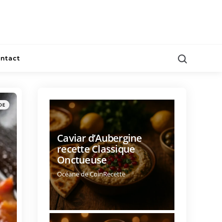
ntact
DE
Caviar d’Aubergine
recette Classique
Onctueuse
Océane de CoinRecette