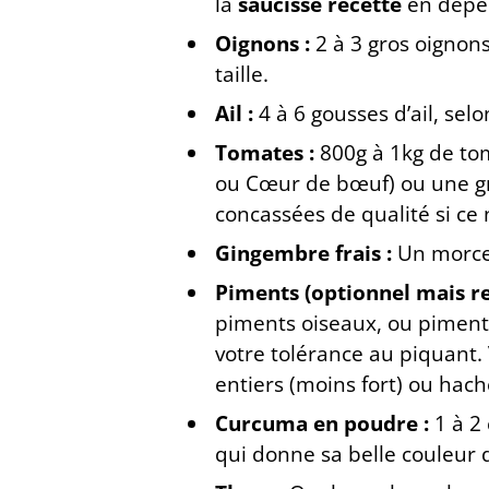
la
saucisse recette
en dépe
Oignons :
2 à 3 gros oignons
taille.
Ail :
4 à 6 gousses d’ail, selo
Tomates :
800g à 1kg de to
ou Cœur de bœuf) ou une gr
concassées de qualité si ce n
Gingembre frais :
Un morcea
Piments (optionnel mais 
piments oiseaux, ou piment a
votre tolérance au piquant. 
entiers (moins fort) ou hach
Curcuma en poudre :
1 à 2 
qui donne sa belle couleur 