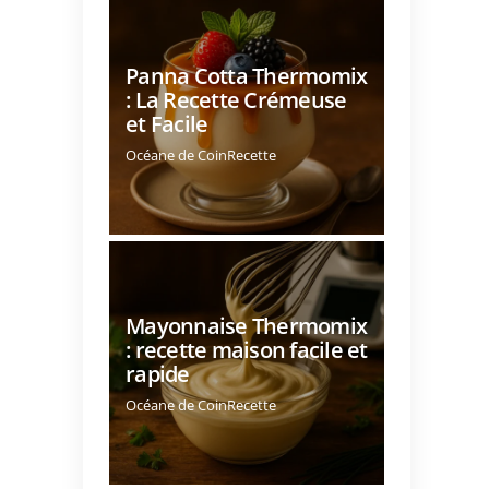
Panna Cotta Thermomix
: La Recette Crémeuse
et Facile
Océane de CoinRecette
Mayonnaise Thermomix
: recette maison facile et
rapide
Océane de CoinRecette